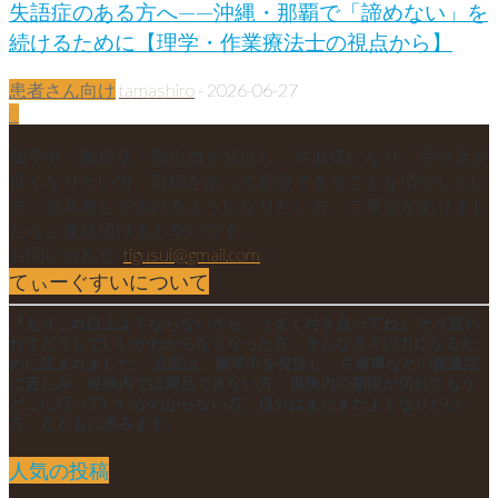
失語症のある方へ——沖縄・那覇で「諦めない」を
続けるために【理学・作業療法士の視点から】
患者さん向け
tamashiro
-
2026-06-27
0
脳卒中・脳梗塞・脳出血を発症し、片麻痺になり、手や足が
良くなりたい方。目標があって自分できることを増やしたい
方。装具無しで歩けるようになりたい方。ご希望がありまし
たらご連絡頂けると幸いです。
お問い合わせ:
tigusui@gmail.com
てぃーぐすいについて
『もうこれ以上よくならないから、うまく付き合ってね』 そう言わ
れてどうしていいかわからなくなった方、そんな方々の力になるた
めに生まれました。 当院は、脳卒中を発症し、片麻痺などの後遺症
に苦しみ、保険内では満足できない方、保険内の期限が切れてもう
どこに行っていいかわからない方、自分はまだまだよくなりたい
方、とともに歩みます。
人気の投稿