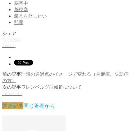
脳卒中
脳梗塞
装具を外したい
那覇
シェア
Facebook
Twitter
前の記事
理想の通過点のイメージで変わる（片麻痺、失語症
の方）
次の記事
ワレンベルグ症候群について
tamashiro
関連記事
同じ著者から