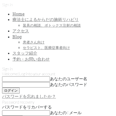
Sign in
Home
療法士によるからだの施術リハビリ
装具の相談、ボトックス注射の相談
アクセス
Blog
患者さん向け
セラピスト、医療従事者向け
スタッフ紹介
予約・お問い合わせ
Sign in
Welcome!
Log into your account
あなたのユーザー名
あなたのパスワード
パスワードを忘れましたか？
Password recovery
パスワードをリカバーする
あなたのEメール