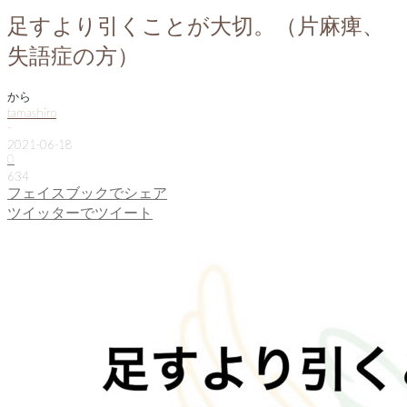
足すより引くことが大切。（片麻痺、
失語症の方）
から
tamashiro
-
2021-06-18
0
634
フェイスブックでシェア
ツイッターでツイート