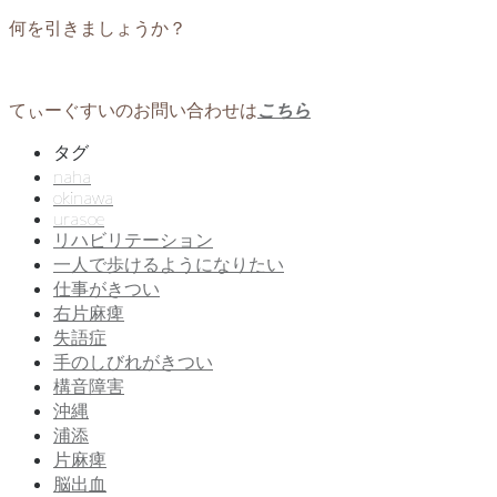
何を引きましょうか？
てぃーぐすいのお問い合わせは
こちら
タグ
naha
okinawa
urasoe
リハビリテーション
一人で歩けるようになりたい
仕事がきつい
右片麻痺
失語症
手のしびれがきつい
構音障害
沖縄
浦添
片麻痺
脳出血