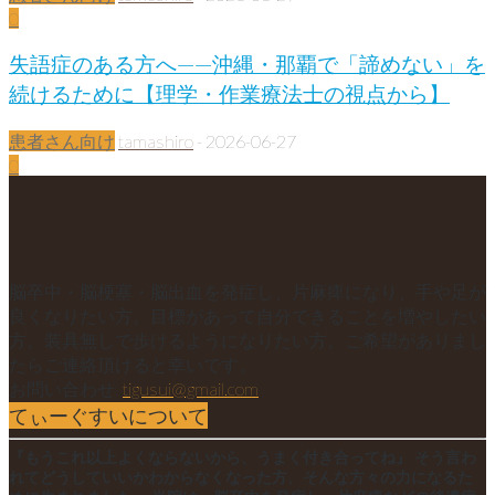
0
失語症のある方へ——沖縄・那覇で「諦めない」を
続けるために【理学・作業療法士の視点から】
患者さん向け
tamashiro
-
2026-06-27
0
脳卒中・脳梗塞・脳出血を発症し、片麻痺になり、手や足が
良くなりたい方。目標があって自分できることを増やしたい
方。装具無しで歩けるようになりたい方。ご希望がありまし
たらご連絡頂けると幸いです。
お問い合わせ:
tigusui@gmail.com
てぃーぐすいについて
『もうこれ以上よくならないから、うまく付き合ってね』 そう言わ
れてどうしていいかわからなくなった方、そんな方々の力になるた