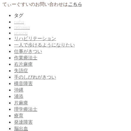
てぃーぐすいのお問い合わせは
こちら
タグ
naha
okinawa
urasoe
リハビリテーション
一人で歩けるようになりたい
仕事がきつい
作業療法士
右片麻痺
失語症
手のしびれがきつい
構音障害
沖縄
浦添
片麻痺
理学療法士
療育
発達障害
脳出血