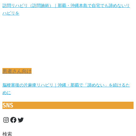
訪問リハビリ（訪問施術）｜那覇・沖縄本島で自宅でも諦めないリ
ハビリを
患者さん向け
脳梗塞後の片麻痺リハビリ｜沖縄・那覇で「諦めない」を続けるた
めに
SNS
Instagram
Facebook
Twitter
検索