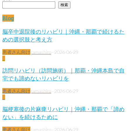
検索
Blog
脳卒中退院後のリハビリ｜沖縄・那覇で続けるた
めの選択肢と考え方
患者さん向け
tamashiro
-
2026-06-29
0
訪問リハビリ（訪問施術）｜那覇・沖縄本島で自
宅でも諦めないリハビリを
患者さん向け
tamashiro
-
2026-06-29
0
脳梗塞後の片麻痺リハビリ｜沖縄・那覇で「諦め
ない」を続けるために
患者さん向け
tamashiro
-
2026-06-29