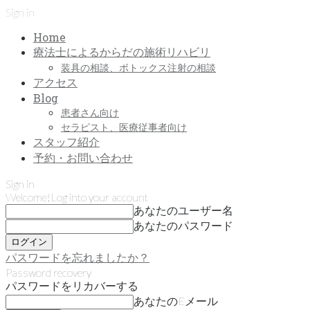
Sign in
Home
療法士によるからだの施術リハビリ
装具の相談、ボトックス注射の相談
アクセス
Blog
患者さん向け
セラピスト、医療従事者向け
スタッフ紹介
予約・お問い合わせ
Sign in
Welcome!
Log into your account
あなたのユーザー名
あなたのパスワード
パスワードを忘れましたか？
Password recovery
パスワードをリカバーする
あなたのEメール