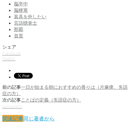
脳卒中
脳梗塞
装具を外したい
言語聴覚士
那覇
首里
シェア
Facebook
Twitter
前の記事
一日が始まる朝におすすめの香りは（片麻痺、失語
症の方）
次の記事
ことばの定義（失語症の方）
tamashiro
関連記事
同じ著者から