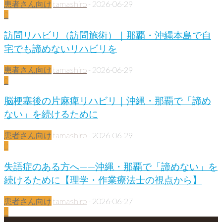
患者さん向け
tamashiro
-
2026-06-29
0
訪問リハビリ（訪問施術）｜那覇・沖縄本島で自
宅でも諦めないリハビリを
患者さん向け
tamashiro
-
2026-06-29
0
脳梗塞後の片麻痺リハビリ｜沖縄・那覇で「諦め
ない」を続けるために
患者さん向け
tamashiro
-
2026-06-29
0
失語症のある方へ——沖縄・那覇で「諦めない」を
続けるために【理学・作業療法士の視点から】
患者さん向け
tamashiro
-
2026-06-27
0