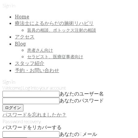
Sign in
Home
療法士によるからだの施術リハビリ
装具の相談、ボトックス注射の相談
アクセス
Blog
患者さん向け
セラピスト、医療従事者向け
スタッフ紹介
予約・お問い合わせ
Sign in
Welcome!
Log into your account
あなたのユーザー名
あなたのパスワード
パスワードを忘れましたか？
Password recovery
パスワードをリカバーする
あなたのEメール