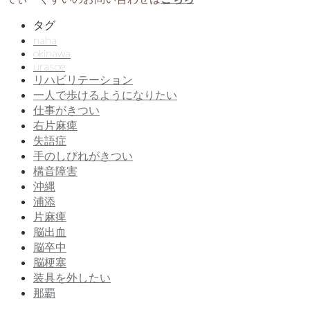
タグ
naha
okinawa
urasoe
リハビリテーション
一人で歩けるようになりたい
仕事がきつい
右片麻痺
失語症
手のしびれがきつい
構音障害
沖縄
浦添
片麻痺
脳出血
脳卒中
脳梗塞
装具を外したい
那覇