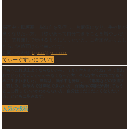
脳卒中・脳梗塞・脳出血を発症し、片麻痺になり、手や足が
良くなりたい方。目標があって自分できることを増やしたい
方。装具無しで歩けるようになりたい方。ご希望がありまし
たらご連絡頂けると幸いです。
お問い合わせ:
tigusui@gmail.com
てぃーぐすいについて
『もうこれ以上よくならないから、うまく付き合ってね』 そう言わ
れてどうしていいかわからなくなった方、そんな方々の力になるた
めに生まれました。 当院は、脳卒中を発症し、片麻痺などの後遺症
に苦しみ、保険内では満足できない方、保険内の期限が切れてもう
どこに行っていいかわからない方、自分はまだまだよくなりたい
方、とともに歩みます。
人気の投稿