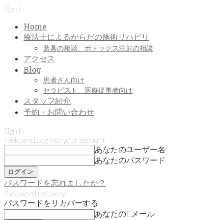
Sign in
Home
療法士によるからだの施術リハビリ
装具の相談、ボトックス注射の相談
アクセス
Blog
患者さん向け
セラピスト、医療従事者向け
スタッフ紹介
予約・お問い合わせ
Sign in
Welcome!
Log into your account
あなたのユーザー名
あなたのパスワード
パスワードを忘れましたか？
Password recovery
パスワードをリカバーする
あなたのEメール