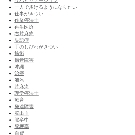
リハビリテーション
一人で歩けるようになりたい
仕事がきつい
作業療法士
再生医療
右片麻痺
失語症
手のしびれがきつい
施術
構音障害
沖縄
治療
浦添
片麻痺
理学療法士
療育
発達障害
脳出血
脳卒中
脳梗塞
自費