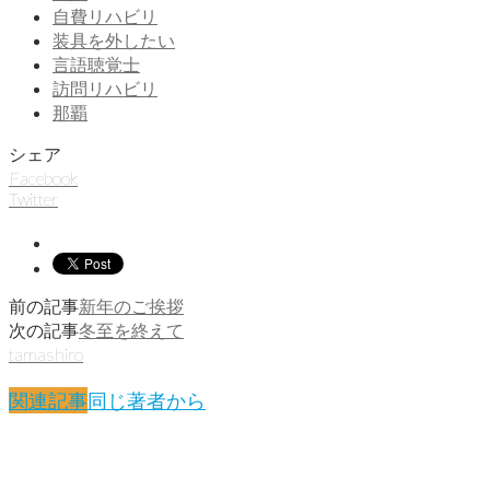
自費リハビリ
装具を外したい
言語聴覚士
訪問リハビリ
那覇
シェア
Facebook
Twitter
前の記事
新年のご挨拶
次の記事
冬至を終えて
tamashiro
関連記事
同じ著者から