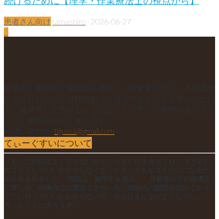
続けるために【理学・作業療法士の視点から】
患者さん向け
tamashiro
-
2026-06-27
0
脳卒中・脳梗塞・脳出血を発症し、片麻痺になり、手や足が
良くなりたい方。目標があって自分できることを増やしたい
方。装具無しで歩けるようになりたい方。ご希望がありまし
たらご連絡頂けると幸いです。
お問い合わせ:
tigusui@gmail.com
てぃーぐすいについて
『もうこれ以上よくならないから、うまく付き合ってね』 そう言わ
れてどうしていいかわからなくなった方、そんな方々の力になるた
めに生まれました。 当院は、脳卒中を発症し、片麻痺などの後遺症
に苦しみ、保険内では満足できない方、保険内の期限が切れてもう
どこに行っていいかわからない方、自分はまだまだよくなりたい
方、とともに歩みます。