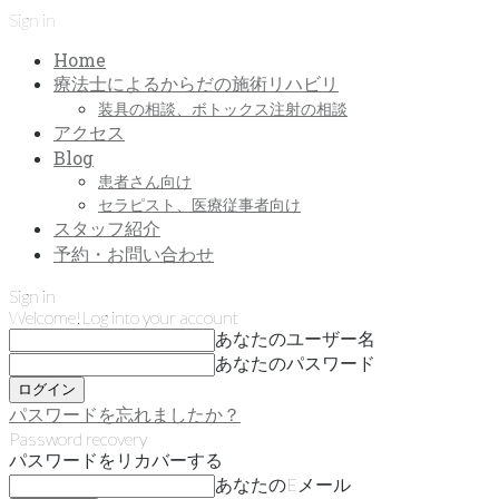
Sign in
Home
療法士によるからだの施術リハビリ
装具の相談、ボトックス注射の相談
アクセス
Blog
患者さん向け
セラピスト、医療従事者向け
スタッフ紹介
予約・お問い合わせ
Sign in
Welcome!
Log into your account
あなたのユーザー名
あなたのパスワード
パスワードを忘れましたか？
Password recovery
パスワードをリカバーする
あなたのEメール