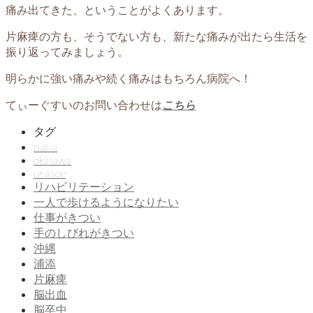
痛み出てきた、ということがよくあります。
片麻痺の方も、そうでない方も、新たな痛みが出たら生活を
振り返ってみましょう。
明らかに強い痛みや続く痛みはもちろん病院へ！
てぃーぐすいのお問い合わせは
こちら
タグ
naha
okinawa
urasoe
リハビリテーション
一人で歩けるようになりたい
仕事がきつい
手のしびれがきつい
沖縄
浦添
片麻痺
脳出血
脳卒中