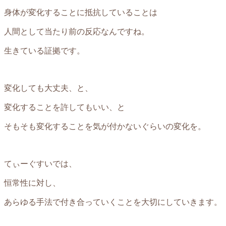
身体が変化することに抵抗していることは
人間として当たり前の反応なんですね。
生きている証拠です。
変化しても大丈夫、と、
変化することを許してもいい、と
そもそも変化することを気が付かないぐらいの変化を。
てぃーぐすいでは、
恒常性に対し、
あらゆる手法で付き合っていくことを大切にしていきます。