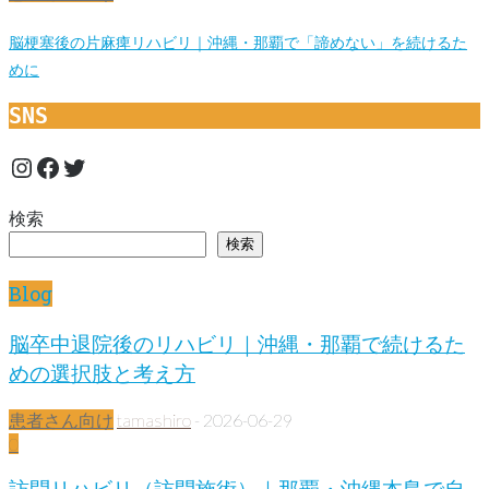
脳梗塞後の片麻痺リハビリ｜沖縄・那覇で「諦めない」を続けるた
めに
SNS
Instagram
Facebook
Twitter
検索
検索
Blog
脳卒中退院後のリハビリ｜沖縄・那覇で続けるた
めの選択肢と考え方
患者さん向け
tamashiro
-
2026-06-29
0
訪問リハビリ（訪問施術）｜那覇・沖縄本島で自