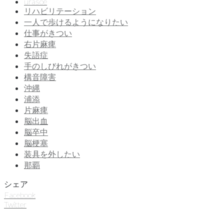
urasoe
リハビリテーション
一人で歩けるようになりたい
仕事がきつい
右片麻痺
失語症
手のしびれがきつい
構音障害
沖縄
浦添
片麻痺
脳出血
脳卒中
脳梗塞
装具を外したい
那覇
シェア
Facebook
Twitter