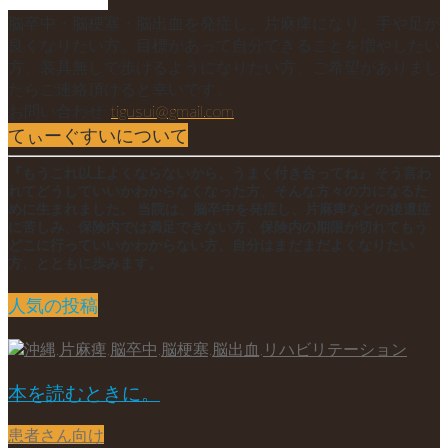
脳卒中・脳梗塞・脳出血を発症し、片麻痺になり、手や足が
良くなりたい方。目標があって自分できることを増やしたい
方。装具無しで歩けるようになりたい方。ご希望がありまし
たらご連絡頂けると幸いです。
お問い合わせ:
tigusui@gmail.com
てぃーぐすいについて
『もうこれ以上よくならないから、うまく付き合ってね』 そう言わ
れてどうしていいかわからなくなった方、そんな方々の力になるた
めに生まれました。 当院は、脳卒中を発症し、片麻痺などの後遺症
に苦しみ、保険内では満足できない方、保険内の期限が切れてもう
どこに行っていいかわからない方、自分はまだまだよくなりたい
方、とともに歩みます。
人気の投稿
本を読むときに。
患者さん向け
2020-03-03