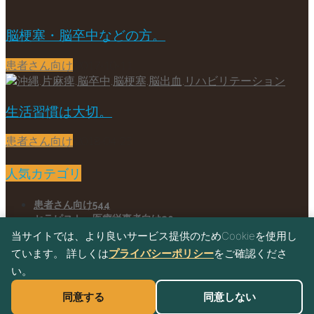
脳梗塞・脳卒中などの方。
患者さん向け
2017-10-11
生活習慣は大切。
患者さん向け
2018-04-25
人気カテゴリ
患者さん向け
544
セラピスト、医療従事者向け
20
プログラミング教室
0
当サイトでは、より良いサービス提供のためCookieを使用し
ています。 詳しくは
プライバシーポリシー
をご確認くださ
Home
Blog
い。
予約・お問い合わせ
♿
同意する
同意しない
© 沖縄片麻痺失語症専門院てぃーぐすい