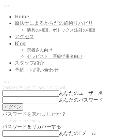
Sign in
Home
療法士によるからだの施術リハビリ
装具の相談、ボトックス注射の相談
アクセス
Blog
患者さん向け
セラピスト、医療従事者向け
スタッフ紹介
予約・お問い合わせ
Sign in
Welcome!
Log into your account
あなたのユーザー名
あなたのパスワード
パスワードを忘れましたか？
Password recovery
パスワードをリカバーする
あなたのEメール