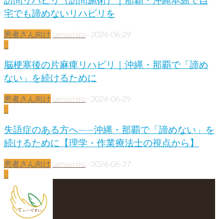
宅でも諦めないリハビリを
患者さん向け
tamashiro
-
2026-06-29
0
脳梗塞後の片麻痺リハビリ｜沖縄・那覇で「諦め
ない」を続けるために
患者さん向け
tamashiro
-
2026-06-29
0
失語症のある方へ——沖縄・那覇で「諦めない」を
続けるために【理学・作業療法士の視点から】
患者さん向け
tamashiro
-
2026-06-27
0