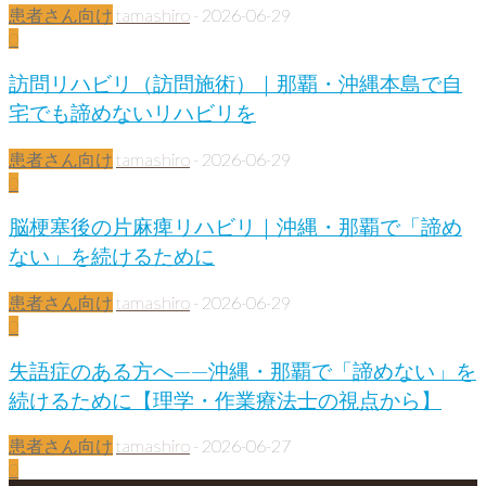
患者さん向け
tamashiro
-
2026-06-29
0
訪問リハビリ（訪問施術）｜那覇・沖縄本島で自
宅でも諦めないリハビリを
患者さん向け
tamashiro
-
2026-06-29
0
脳梗塞後の片麻痺リハビリ｜沖縄・那覇で「諦め
ない」を続けるために
患者さん向け
tamashiro
-
2026-06-29
0
失語症のある方へ——沖縄・那覇で「諦めない」を
続けるために【理学・作業療法士の視点から】
患者さん向け
tamashiro
-
2026-06-27
0