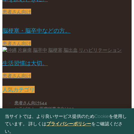
患者さん向け
2020-03-03
脳梗塞・脳卒中などの方。
患者さん向け
2017-10-11
生活習慣は大切。
患者さん向け
2018-04-25
人気カテゴリ
患者さん向け
544
セラピスト、医療従事者向け
20
プログラミング教室
0
当サイトでは、より良いサービス提供のためCookieを使用し
ています。 詳しくは
プライバシーポリシー
をご確認くださ
Home
Blog
い。