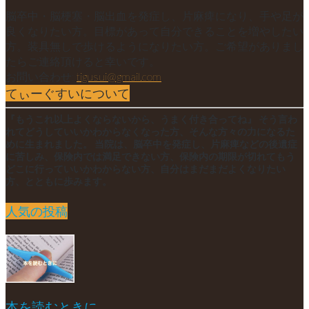
脳卒中・脳梗塞・脳出血を発症し、片麻痺になり、手や足が
良くなりたい方。目標があって自分できることを増やしたい
方。装具無しで歩けるようになりたい方。ご希望がありまし
たらご連絡頂けると幸いです。
お問い合わせ:
tigusui@gmail.com
てぃーぐすいについて
『もうこれ以上よくならないから、うまく付き合ってね』 そう言わ
れてどうしていいかわからなくなった方、そんな方々の力になるた
めに生まれました。 当院は、脳卒中を発症し、片麻痺などの後遺症
に苦しみ、保険内では満足できない方、保険内の期限が切れてもう
どこに行っていいかわからない方、自分はまだまだよくなりたい
方、とともに歩みます。
人気の投稿
本を読むときに。