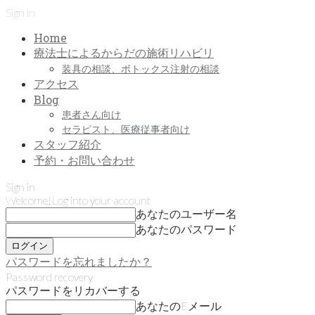
Sign in
Home
療法士によるからだの施術リハビリ
装具の相談、ボトックス注射の相談
アクセス
Blog
患者さん向け
セラピスト、医療従事者向け
スタッフ紹介
予約・お問い合わせ
Sign in
Welcome!
Log into your account
あなたのユーザー名
あなたのパスワード
パスワードを忘れましたか？
Password recovery
パスワードをリカバーする
あなたのEメール