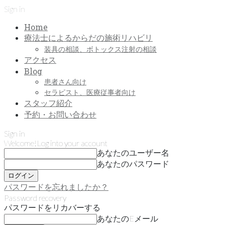
Sign in
Home
療法士によるからだの施術リハビリ
装具の相談、ボトックス注射の相談
アクセス
Blog
患者さん向け
セラピスト、医療従事者向け
スタッフ紹介
予約・お問い合わせ
Sign in
Welcome!
Log into your account
あなたのユーザー名
あなたのパスワード
パスワードを忘れましたか？
Password recovery
パスワードをリカバーする
あなたのEメール