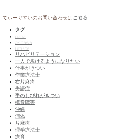
てぃーぐすいのお問い合わせは
こちら
タグ
naha
okinawa
urasoe
リハビリテーション
一人で歩けるようになりたい
仕事がきつい
作業療法士
右片麻痺
失語症
手のしびれがきつい
構音障害
沖縄
浦添
片麻痺
理学療法士
療育