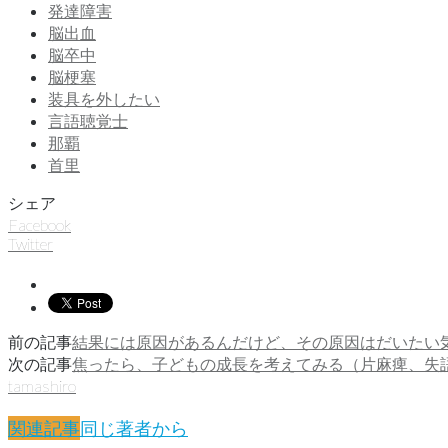
発達障害
脳出血
脳卒中
脳梗塞
装具を外したい
言語聴覚士
那覇
首里
シェア
Facebook
Twitter
前の記事
結果には原因があるんだけど、その原因はだいたい
次の記事
焦ったら、子どもの成長を考えてみる（片麻痺、失
tamashiro
関連記事
同じ著者から