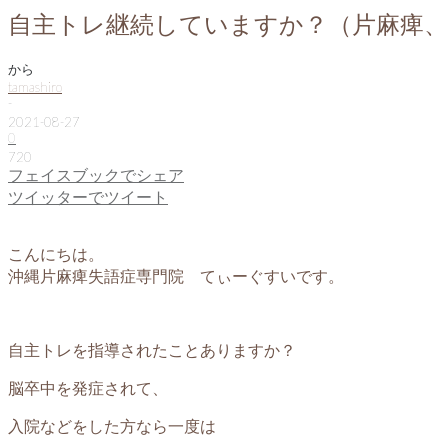
自主トレ継続していますか？（片麻痺、
から
tamashiro
-
2021-08-27
0
720
フェイスブックでシェア
ツイッターでツイート
こんにちは。
沖縄片麻痺失語症専門院 てぃーぐすいです。
自主トレを指導されたことありますか？
脳卒中を発症されて、
入院などをした方なら一度は