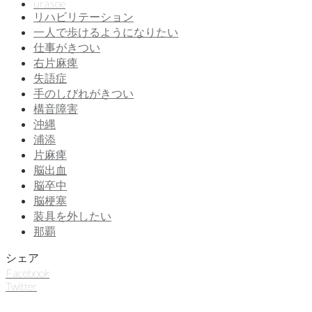
urasoe
リハビリテーション
一人で歩けるようになりたい
仕事がきつい
右片麻痺
失語症
手のしびれがきつい
構音障害
沖縄
浦添
片麻痺
脳出血
脳卒中
脳梗塞
装具を外したい
那覇
シェア
Facebook
Twitter