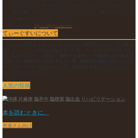
良くなりたい方。目標があって自分できることを増やしたい
方。装具無しで歩けるようになりたい方。ご希望がありまし
たらご連絡頂けると幸いです。
お問い合わせ:
tigusui@gmail.com
てぃーぐすいについて
『もうこれ以上よくならないから、うまく付き合ってね』 そう言わ
れてどうしていいかわからなくなった方、そんな方々の力になるた
めに生まれました。 当院は、脳卒中を発症し、片麻痺などの後遺症
に苦しみ、保険内では満足できない方、保険内の期限が切れてもう
どこに行っていいかわからない方、自分はまだまだよくなりたい
方、とともに歩みます。
人気の投稿
本を読むときに。
患者さん向け
2020-03-03