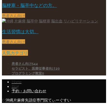
脳梗塞・脳卒中などの方。
患者さん向け
2017-10-11
生活習慣は大切。
患者さん向け
2018-04-25
人気カテゴリ
患者さん向け
544
セラピスト、医療従事者向け
20
プログラミング教室
0
Home
Blog
予約・お問い合わせ
© 沖縄片麻痺失語症専門院てぃーぐすい