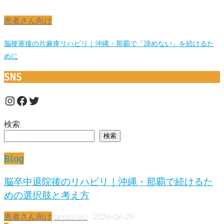
患者さん向け
脳梗塞後の片麻痺リハビリ｜沖縄・那覇で「諦めない」を続けるた
めに
SNS
Instagram
Facebook
Twitter
検索
検索
Blog
脳卒中退院後のリハビリ｜沖縄・那覇で続けるた
めの選択肢と考え方
患者さん向け
tamashiro
-
2026-06-29