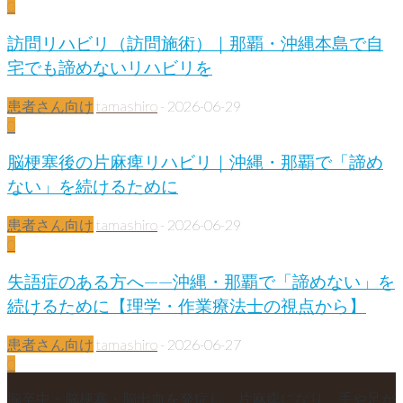
0
訪問リハビリ（訪問施術）｜那覇・沖縄本島で自
宅でも諦めないリハビリを
患者さん向け
tamashiro
-
2026-06-29
0
脳梗塞後の片麻痺リハビリ｜沖縄・那覇で「諦め
ない」を続けるために
患者さん向け
tamashiro
-
2026-06-29
0
失語症のある方へ——沖縄・那覇で「諦めない」を
続けるために【理学・作業療法士の視点から】
患者さん向け
tamashiro
-
2026-06-27
0
脳卒中・脳梗塞・脳出血を発症し、片麻痺になり、手や足が