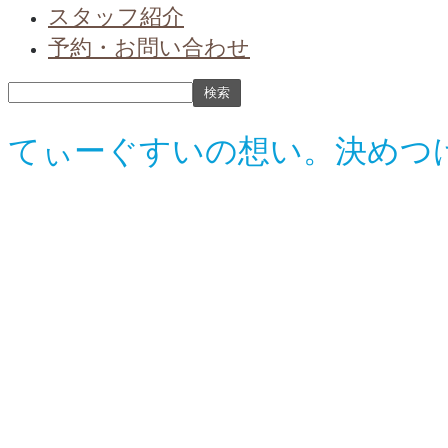
スタッフ紹介
予約・お問い合わせ
てぃーぐすいの想い。決め