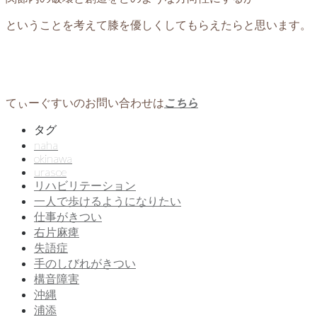
ということを考えて膝を優しくしてもらえたらと思います。
てぃーぐすいのお問い合わせは
こちら
タグ
naha
okinawa
urasoe
リハビリテーション
一人で歩けるようになりたい
仕事がきつい
右片麻痺
失語症
手のしびれがきつい
構音障害
沖縄
浦添