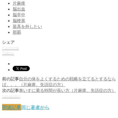
片麻痺
脳出血
脳卒中
脳梗塞
装具を外したい
那覇
シェア
Facebook
Twitter
前の記事
自分の体をよくするための戦略を立てるとするなら
ば。。。（片麻痺、失語症の方）
次の記事
車いすに乗る時間が長い方（片麻痺、失語症の方）
tamashiro
関連記事
同じ著者から