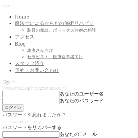
Sign in
Home
療法士によるからだの施術リハビリ
装具の相談、ボトックス注射の相談
アクセス
Blog
患者さん向け
セラピスト、医療従事者向け
スタッフ紹介
予約・お問い合わせ
Sign in
Welcome!
Log into your account
あなたのユーザー名
あなたのパスワード
パスワードを忘れましたか？
Password recovery
パスワードをリカバーする
あなたのEメール