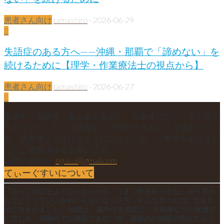
患者さん向け
tamashiro
-
2026-06-29
0
失語症のある方へ——沖縄・那覇で「諦めない」を
続けるために【理学・作業療法士の視点から】
患者さん向け
tamashiro
-
2026-06-27
0
脳卒中・脳梗塞・脳出血を発症し、片麻痺になり、手や足が
良くなりたい方。目標があって自分できることを増やしたい
方。装具無しで歩けるようになりたい方。ご希望がありまし
たらご連絡頂けると幸いです。
お問い合わせ:
tigusui@gmail.com
てぃーぐすいについて
『もうこれ以上よくならないから、うまく付き合ってね』 そう言わ
れてどうしていいかわからなくなった方、そんな方々の力になるた
めに生まれました。 当院は、脳卒中を発症し、片麻痺などの後遺症
に苦しみ、保険内では満足できない方、保険内の期限が切れてもう