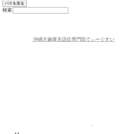
検索
沖縄片麻痺失語症専門院てぃーぐすい