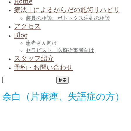
Home
療法士によるからだの施術リハビリ
装具の相談、ボトックス注射の相談
アクセス
Blog
患者さん向け
セラピスト、医療従事者向け
スタッフ紹介
予約・お問い合わせ
余白（片麻痺、失語症の方）