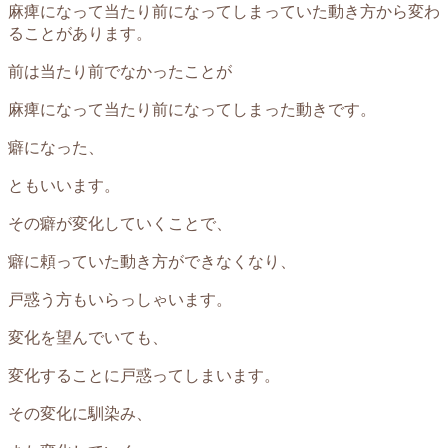
麻痺になって当たり前になってしまっていた動き方から変わ
ることがあります。
前は当たり前でなかったことが
麻痺になって当たり前になってしまった動きです。
癖になった、
ともいいます。
その癖が変化していくことで、
癖に頼っていた動き方ができなくなり、
戸惑う方もいらっしゃいます。
変化を望んでいても、
変化することに戸惑ってしまいます。
その変化に馴染み、