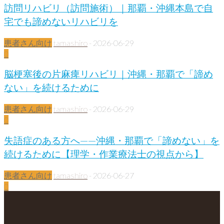
訪問リハビリ（訪問施術）｜那覇・沖縄本島で自
宅でも諦めないリハビリを
患者さん向け
tamashiro
-
2026-06-29
0
脳梗塞後の片麻痺リハビリ｜沖縄・那覇で「諦め
ない」を続けるために
患者さん向け
tamashiro
-
2026-06-29
0
失語症のある方へ——沖縄・那覇で「諦めない」を
続けるために【理学・作業療法士の視点から】
患者さん向け
tamashiro
-
2026-06-27
0