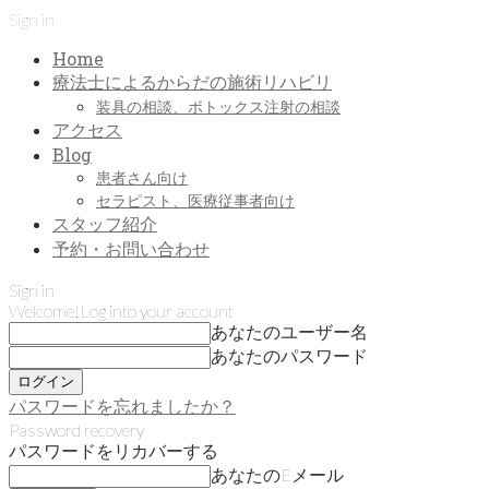
Sign in
Home
療法士によるからだの施術リハビリ
装具の相談、ボトックス注射の相談
アクセス
Blog
患者さん向け
セラピスト、医療従事者向け
スタッフ紹介
予約・お問い合わせ
Sign in
Welcome!
Log into your account
あなたのユーザー名
あなたのパスワード
パスワードを忘れましたか？
Password recovery
パスワードをリカバーする
あなたのEメール