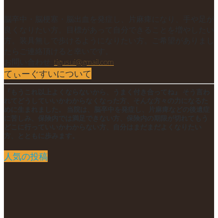
脳卒中・脳梗塞・脳出血を発症し、片麻痺になり、手や足が
良くなりたい方。目標があって自分できることを増やしたい
方。装具無しで歩けるようになりたい方。ご希望がありまし
たらご連絡頂けると幸いです。
お問い合わせ:
tigusui@gmail.com
てぃーぐすいについて
『もうこれ以上よくならないから、うまく付き合ってね』 そう言わ
れてどうしていいかわからなくなった方、そんな方々の力になるた
めに生まれました。 当院は、脳卒中を発症し、片麻痺などの後遺症
に苦しみ、保険内では満足できない方、保険内の期限が切れてもう
どこに行っていいかわからない方、自分はまだまだよくなりたい
方、とともに歩みます。
人気の投稿