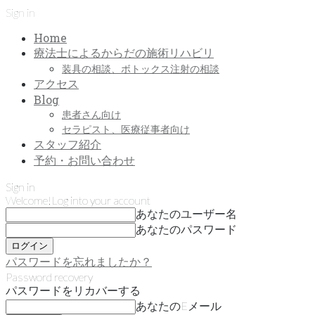
Sign in
Home
療法士によるからだの施術リハビリ
装具の相談、ボトックス注射の相談
アクセス
Blog
患者さん向け
セラピスト、医療従事者向け
スタッフ紹介
予約・お問い合わせ
Sign in
Welcome!
Log into your account
あなたのユーザー名
あなたのパスワード
パスワードを忘れましたか？
Password recovery
パスワードをリカバーする
あなたのEメール