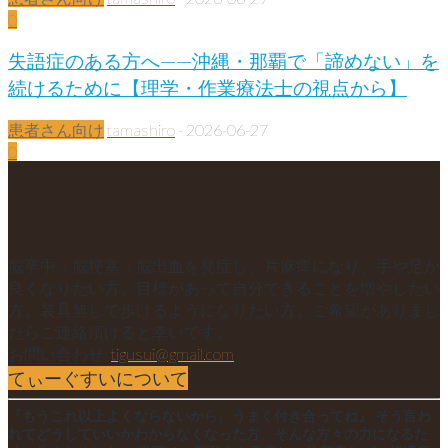
0
失語症のある方へ——沖縄・那覇で「諦めない」を
続けるために【理学・作業療法士の視点から】
患者さん向け
tamashiro
-
2026-06-27
0
脳卒中・脳梗塞・脳出血を発症し、片麻痺になり、手や足が
良くなりたい方。目標があって自分できることを増やしたい
方。装具無しで歩けるようになりたい方。ご希望がありまし
たらご連絡頂けると幸いです。
お問い合わせ:
tigusui@gmail.com
てぃーぐすいについて
『もうこれ以上よくならないから、うまく付き合ってね』 そう言わ
れてどうしていいかわからなくなった方、そんな方々の力になるた