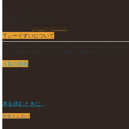
脳卒中・脳梗塞・脳出血を発症し、片麻痺になり、手や足が
ご連絡頂けると幸いです。
お問い合わせ:
tigusui@gmail.com
てぃーぐすいについて
『もうこれ以上よくならないから、うまく付き合ってね』 そう言わ
み、保険内では満足できない方、保険内の期限が切れてもうどこに行
人気の投稿
本を読むときに。
患者さん向け
2020-03-03