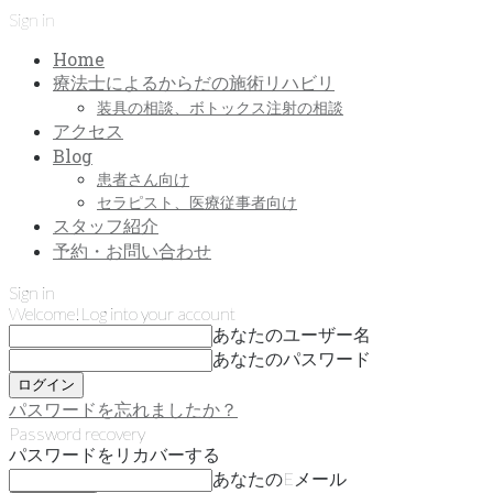
Sign in
Home
療法士によるからだの施術リハビリ
装具の相談、ボトックス注射の相談
アクセス
Blog
患者さん向け
セラピスト、医療従事者向け
スタッフ紹介
予約・お問い合わせ
Sign in
Welcome!
Log into your account
あなたのユーザー名
あなたのパスワード
パスワードを忘れましたか？
Password recovery
パスワードをリカバーする
あなたのEメール