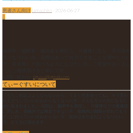
患者さん向け
tamashiro
-
2026-06-27
0
脳卒中・脳梗塞・脳出血を発症し、片麻痺になり、手や足が
良くなりたい方。目標があって自分できることを増やしたい
方。装具無しで歩けるようになりたい方。ご希望がありまし
たらご連絡頂けると幸いです。
お問い合わせ:
tigusui@gmail.com
てぃーぐすいについて
『もうこれ以上よくならないから、うまく付き合ってね』 そう言わ
れてどうしていいかわからなくなった方、そんな方々の力になるた
めに生まれました。 当院は、脳卒中を発症し、片麻痺などの後遺症
に苦しみ、保険内では満足できない方、保険内の期限が切れてもう
どこに行っていいかわからない方、自分はまだまだよくなりたい
方、とともに歩みます。