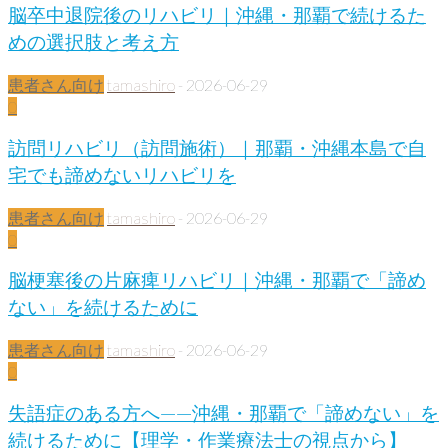
脳卒中退院後のリハビリ｜沖縄・那覇で続けるた
めの選択肢と考え方
患者さん向け
tamashiro
-
2026-06-29
0
訪問リハビリ（訪問施術）｜那覇・沖縄本島で自
宅でも諦めないリハビリを
患者さん向け
tamashiro
-
2026-06-29
0
脳梗塞後の片麻痺リハビリ｜沖縄・那覇で「諦め
ない」を続けるために
患者さん向け
tamashiro
-
2026-06-29
0
失語症のある方へ——沖縄・那覇で「諦めない」を
続けるために【理学・作業療法士の視点から】