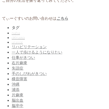
ご自分の生活を振り返ってみてください。
てぃーぐすいのお問い合わせは
こちら
タグ
naha
okinawa
urasoe
リハビリテーション
一人で歩けるようになりたい
仕事がきつい
右片麻痺
失語症
手のしびれがきつい
構音障害
沖縄
浦添
片麻痺
脳出血
脳卒中