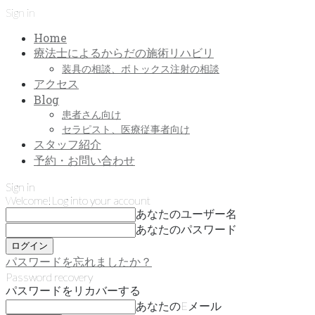
Sign in
Home
療法士によるからだの施術リハビリ
装具の相談、ボトックス注射の相談
アクセス
Blog
患者さん向け
セラピスト、医療従事者向け
スタッフ紹介
予約・お問い合わせ
Sign in
Welcome!
Log into your account
あなたのユーザー名
あなたのパスワード
パスワードを忘れましたか？
Password recovery
パスワードをリカバーする
あなたのEメール