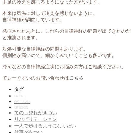
手足の冷えを感じるようになった方がいます。
本来は気温に対して冷えを感じないように、
自律神経が調節しています。
発症されたあとに、これらの自律神経の問題が出てきたのだ
と推測されます。
対処可能な自律神経の問題もあります。
個別性が高いので、細かくみていくことも多いです。
冷えなどの自律神経症状にお悩みの方はご相談ください。
てぃーぐすいのお問い合わせは
こちら
タグ
naha
okinawa
urasoe
てのしびれがきつい
リハビリテーション
一人で歩けるようになりたい
仕事がきつい