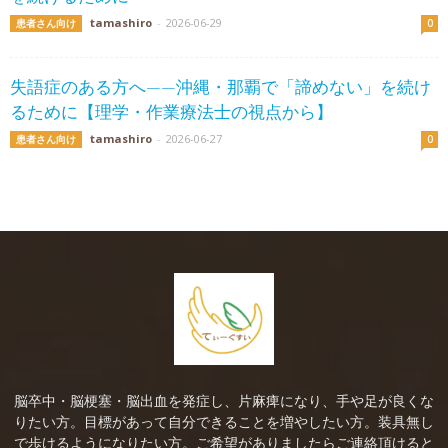
tamashiro
-
2026-06-29
患者さん向け
0
失語症のある方へ——沖縄・那覇で「諦めない」を続け
るために【理学・作業療法士の視点から】
tamashiro
-
2026-06-27
患者さん向け
0
脳卒中・脳梗塞・脳出血を発症し、片麻痺になり、手や足が良くな
りたい方。目標があって自分できることを増やしたい方。装具無し
で歩けるようになりたい方。ご希望がありましたらご連絡頂けると