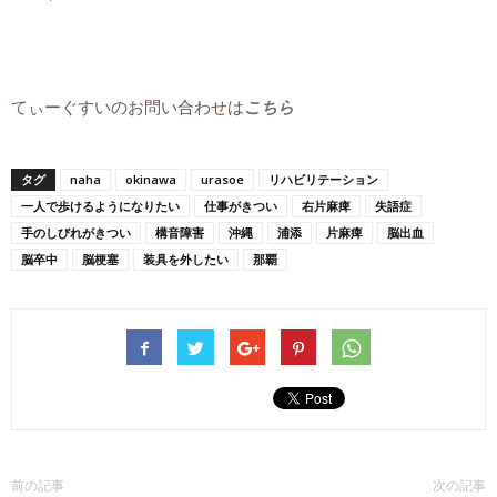
てぃーぐすいのお問い合わせは
こちら
タグ
naha
okinawa
urasoe
リハビリテーション
一人で歩けるようになりたい
仕事がきつい
右片麻痺
失語症
手のしびれがきつい
構音障害
沖縄
浦添
片麻痺
脳出血
脳卒中
脳梗塞
装具を外したい
那覇
前の記事
次の記事