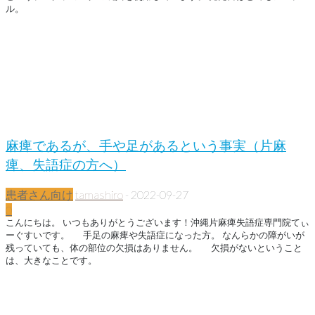
ル。
麻痺であるが、手や足があるという事実（片麻
痺、失語症の方へ）
患者さん向け
tamashiro
-
2022-09-27
0
こんにちは。 いつもありがとうございます！沖縄片麻痺失語症専門院てぃ
ーぐすいです。 手足の麻痺や失語症になった方。 なんらかの障がいが
残っていても、体の部位の欠損はありません。 欠損がないということ
は、大きなことです。