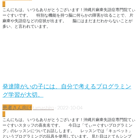
0
こんにちは。 いつもありがとうございます！沖縄片麻痺失語症専門院てぃ
ーぐすいです。 特別な機能を持つ脳に何らかの障害が出ることで、 片
麻痺や失語症などの症状が出ます。 脳にはまだまだわからないことが
多い、と言われています。
発達障がいの子には、自分で考えるプログラミン
グ学習が大切。
患者さん向け
tamashiro
-
2022-10-04
0
こんにちは。 いつもありがとうございます！沖縄片麻痺失語症専門院てぃ
ーぐすいスタッフの喜友名です。 今日は「てぃーぐすいプログラミン
グ」のレッスンについてお話しします。 レッスンでは「キュベット」
というプログラミングの玩具を使用しています。 見た目はとてもシンプ