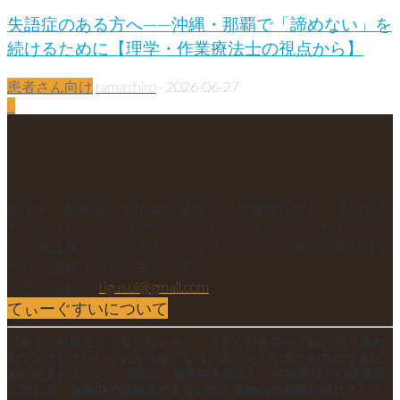
失語症のある方へ——沖縄・那覇で「諦めない」を
続けるために【理学・作業療法士の視点から】
患者さん向け
tamashiro
-
2026-06-27
0
脳卒中・脳梗塞・脳出血を発症し、片麻痺になり、手や足が
良くなりたい方。目標があって自分できることを増やしたい
方。装具無しで歩けるようになりたい方。ご希望がありまし
たらご連絡頂けると幸いです。
お問い合わせ:
tigusui@gmail.com
てぃーぐすいについて
『もうこれ以上よくならないから、うまく付き合ってね』 そう言わ
れてどうしていいかわからなくなった方、そんな方々の力になるた
めに生まれました。 当院は、脳卒中を発症し、片麻痺などの後遺症
に苦しみ、保険内では満足できない方、保険内の期限が切れてもう