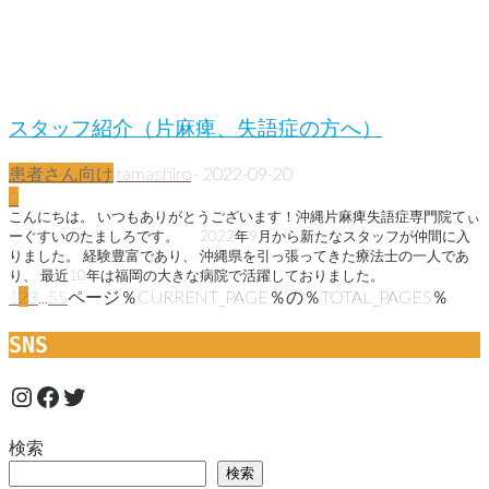
スタッフ紹介（片麻痺、失語症の方へ）
患者さん向け
tamashiro
-
2022-09-20
0
こんにちは。 いつもありがとうございます！沖縄片麻痺失語症専門院てぃ
ーぐすいのたましろです。 2022年9月から新たなスタッフが仲間に入
りました。 経験豊富であり、 沖縄県を引っ張ってきた療法士の一人であ
り、 最近10年は福岡の大きな病院で活躍しておりました。
1
2
3
...
55
ページ％CURRENT_PAGE％の％TOTAL_PAGES％
SNS
Instagram
Facebook
Twitter
検索
検索