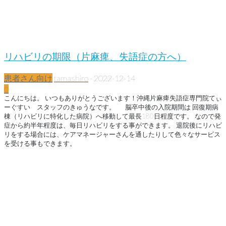
リハビリの期限（片麻痺、失語症の方へ）
患者さん向け
tamashiro
-
2022-12-14
0
こんにちは。 いつもありがとうございます！沖縄片麻痺失語症専門院てぃ
ーぐすい スタッフのきゅうなです。 脳卒中後の入院期間は 回復期病
棟（リハビリに特化した病院）へ移動して最長180日程度です。 なので発
症から約半年程度は、毎日リハビリをする事ができます。 退院後にリハビ
リをする場合には、ケアマネージャーさんを通したりして色々なサービス
を受ける事もできます。