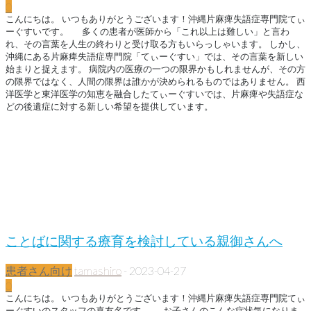
0
こんにちは。 いつもありがとうございます！沖縄片麻痺失語症専門院てぃ
ーぐすいです。 多くの患者が医師から「これ以上は難しい」と言わ
れ、その言葉を人生の終わりと受け取る方もいらっしゃいます。 しかし、
沖縄にある片麻痺失語症専門院「てぃーぐすい」では、その言葉を新しい
始まりと捉えます。 病院内の医療の一つの限界かもしれませんが、その方
の限界ではなく、人間の限界は誰かが決められるものではありません。 西
洋医学と東洋医学の知恵を融合したてぃーぐすいでは、片麻痺や失語症な
どの後遺症に対する新しい希望を提供しています。
ことばに関する療育を検討している親御さんへ
患者さん向け
tamashiro
-
2023-04-27
0
こんにちは。 いつもありがとうございます！沖縄片麻痺失語症専門院てぃ
ーぐすいのスタッフの喜友名です。 お子さんのこんな症状気になりま