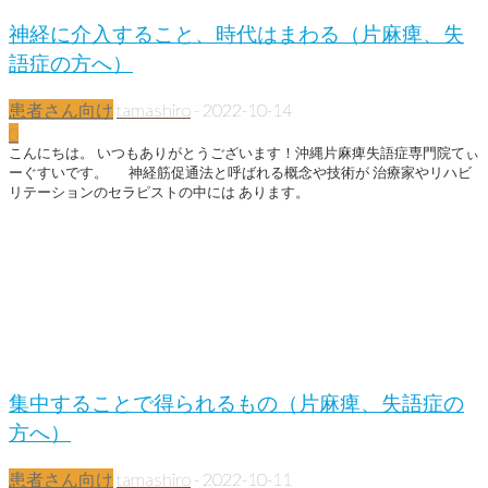
神経に介入すること、時代はまわる（片麻痺、失
語症の方へ）
患者さん向け
tamashiro
-
2022-10-14
0
こんにちは。 いつもありがとうございます！沖縄片麻痺失語症専門院てぃ
ーぐすいです。 神経筋促通法と呼ばれる概念や技術が 治療家やリハビ
リテーションのセラピストの中には あります。
集中することで得られるもの（片麻痺、失語症の
方へ）
患者さん向け
tamashiro
-
2022-10-11