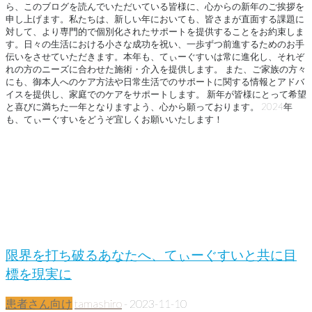
ら、このブログを読んでいただいている皆様に、心からの新年のご挨拶を
申し上げます。私たちは、新しい年においても、皆さまが直面する課題に
対して、より専門的で個別化されたサポートを提供することをお約束しま
す。日々の生活における小さな成功を祝い、一歩ずつ前進するためのお手
伝いをさせていただきます。本年も、てぃーぐすいは常に進化し、それぞ
れの方のニーズに合わせた施術・介入を提供します。 また、ご家族の方々
にも、御本人へのケア方法や日常生活でのサポートに関する情報とアドバ
イスを提供し、家庭でのケアをサポートします。 新年が皆様にとって希望
と喜びに満ちた一年となりますよう、心から願っております。 2024年
も、てぃーぐすいをどうぞ宜しくお願いいたします！
限界を打ち破るあなたへ、てぃーぐすいと共に目
標を現実に
患者さん向け
tamashiro
-
2023-11-10