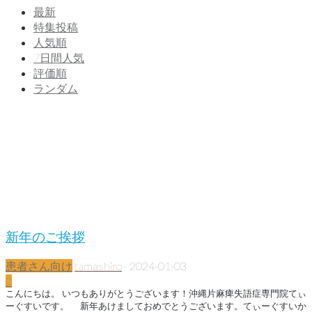
最新
特集投稿
人気順
7日間人気
評価順
ランダム
新年のご挨拶
患者さん向け
tamashiro
-
2024-01-03
0
こんにちは。 いつもありがとうございます！沖縄片麻痺失語症専門院てぃ
ーぐすいです。 新年あけましておめでとうございます。てぃーぐすいか